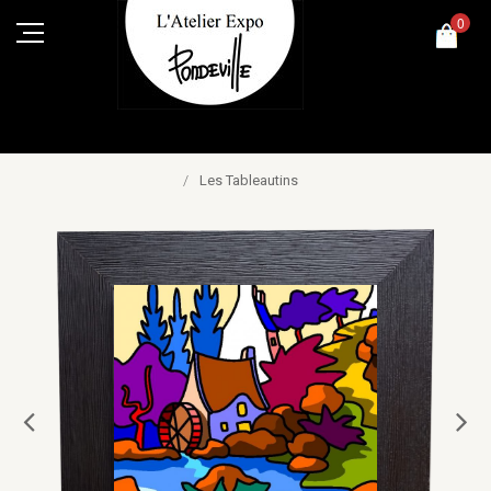
0
/
Les Tableautins