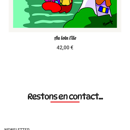
Au loin l'île
42,00 €
Restons en contact...